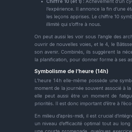
Chiffre 10 (et 1) :
Achèvement d’un cycl
l’expérience. Il annonce la fin d’une é
les leçons apprises. Le chiffre 10 sym
illimité qui s’offre à nous.
On peut aussi les voir sous l’angle des arch
ouvrir de nouvelles voies, et le 4, le Bâtis
son avenir. Combinés, ils suggèrent la néces
la planification, pour donner forme à ses as
Symbolisme de l’heure (14h)
L’heure 14h elle-même possède une symboli
moment de la journée souvent associé à la p
elle peut aussi être un moment de fatigu
priorités. Il est donc important d’être à l’
En milieu d’après-midi, il est crucial d’inté
un niveau d’efficacité optimal tout au lon
une courte promenade, quelques exercice