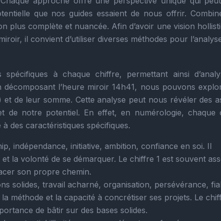
. Chaque approche offre une perspective unique qui peu
entielle que nos guides essaient de nous offrir. Combin
ion plus complète et nuancée. Afin d’avoir une vision hollist
roir, il convient d’utiliser diverses méthodes pour l’analyse
s spécifiques à chaque chiffre, permettant ainsi d’analy
 décomposant l’heure miroir 14h41, nous pouvons explor
t 4) et de leur somme. Cette analyse peut nous révéler des 
et de notre potentiel. En effet, en numérologie, chaque c
 à des caractéristiques spécifiques.
, indépendance, initiative, ambition, confiance en soi. Il
et la volonté de se démarquer. Le chiffre 1 est souvent ass
 tracer son propre chemin.
ons solides, travail acharné, organisation, persévérance, fiab
, la méthode et la capacité à concrétiser ses projets. Le chif
importance de bâtir sur des bases solides.