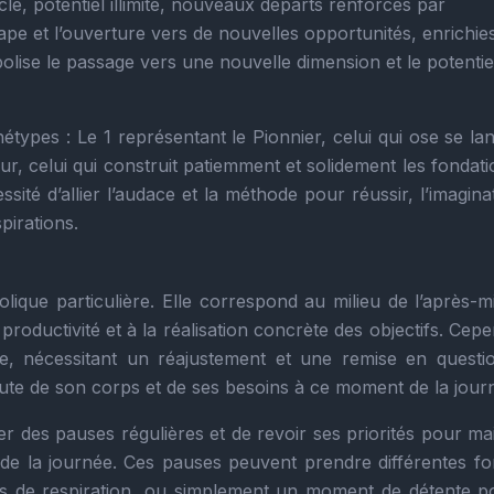
e, potentiel illimité, nouveaux départs renforcés par
tape et l’ouverture vers de nouvelles opportunités, enrichie
bolise le passage vers une nouvelle dimension et le potentie
étypes : Le 1 représentant le Pionnier, celui qui ose se la
seur, celui qui construit patiemment et solidement les fondat
sité d’allier l’audace et la méthode pour réussir, l’imagina
pirations.
que particulière. Elle correspond au milieu de l’après-mi
roductivité et à la réalisation concrète des objectifs. Cep
e, nécessitant un réajustement et une remise en questi
écoute de son corps et de ses besoins à ce moment de la jour
grer des pauses régulières et de revoir ses priorités pour ma
g de la journée. Ces pauses peuvent prendre différentes fo
s de respiration, ou simplement un moment de détente p