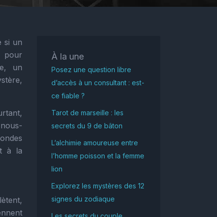
 si un
d pour
À la une
te, un
Posez une question libre
ystère,
d’accès à un consultant : est-
ce fiable ?
rtant,
Tarot de marseille : les
 nous-
secrets du 9 de bâton
fondes
L’alchimie amoureuse entre
t à la
l’homme poisson et la femme
lion
Explorez les mystères des 12
signes du zodiaque
ètent,
ennent
Les secrets du couple