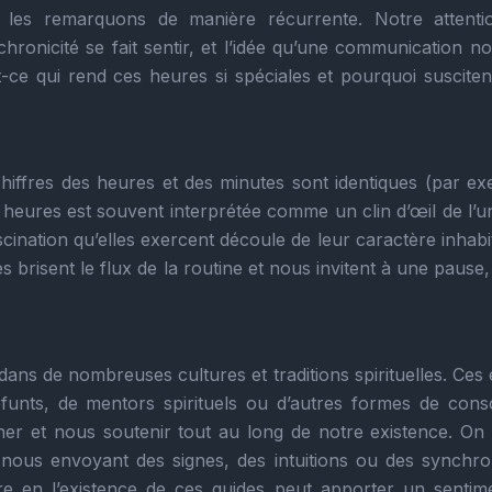
les remarquons de manière récurrente. Notre attenti
hronicité se fait sentir, et l’idée qu’une communication no
e qui rend ces heures si spéciales et pourquoi suscitent
hiffres des heures et des minutes sont identiques (par ex
 heures est souvent interprétée comme un clin d’œil de l’un
ination qu’elles exercent découle de leur caractère inhabi
es brisent le flux de la routine et nous invitent à une pause
dans de nombreuses cultures et traditions spirituelles. Ces 
 défunts, de mentors spirituels ou d’autres formes de cons
r et nous soutenir tout au long de notre existence. On
n nous envoyant des signes, des intuitions ou des synchron
e en l’existence de ces guides peut apporter un sentim