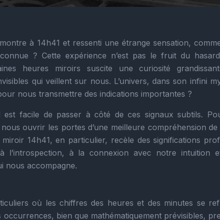
 montre à 14h41 et ressenti une étrange sensation, comme
connue ? Cette expérience n’est pas le fruit du hasar
aines heures miroirs suscite une curiosité grandissan
isibles qui veillent sur nous. L’univers, dans son infini m
s pour nous transmettre des indications importantes ?
 est facile de passer à côté de ces signaux subtils. Pou
t nous ouvrir les portes d’une meilleure compréhension de
iroir 14h41, en particulier, recèle des significations pro
 à l’introspection, à la connexion avec notre intuition e
qui nous accompagne.
culiers où les chiffres des heures et des minutes se refl
es occurrences, bien que mathématiquement prévisibles, pr