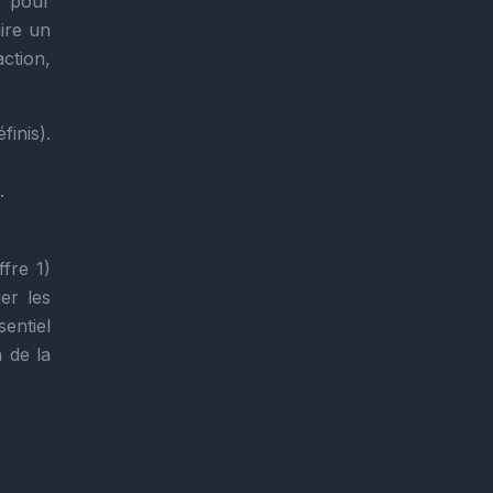
e pour
ire un
ction,
finis).
.
ffre 1)
ier les
sentiel
n de la