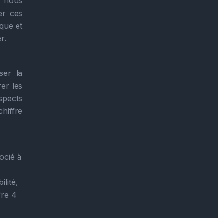
t nous
er ces
ique et
r.
ser la
er les
aspects
hiffre
ocié à
ilité,
fre 4