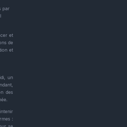
s par
l
ncer et
ions de
tion et
di, un
endant,
on des
née.
intenir
rmes :
our se