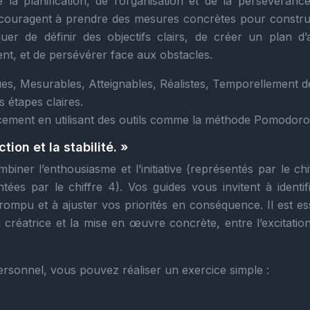
de la planification, de l’organisation et de la persévéranc
encouragent à prendre des mesures concrètes pour constru
uer de définir des objectifs clairs, de créer un plan d’a
nt, et de persévérer face aux obstacles.
es, Mesurables, Atteignables, Réalistes, Temporellement dé
s étapes claires.
cement en utilisant des outils comme la méthode Pomodoro
ction et la stabilité. »
biner l’enthousiasme et l’initiative (représentés par le chi
ntées par le chiffre 4). Vos guides vous invitent à identif
rompu et à ajuster vos priorités en conséquence. Il est es
n créatrice et la mise en œuvre concrète, entre l’excitatio
ersonnel, vous pouvez réaliser un exercice simple :