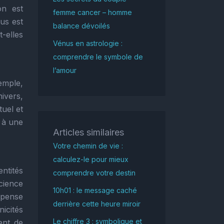
on est
femme cancer – homme
us est
balance dévoilés
-elles
Vénus en astrologie :
comprendre le symbole de
l’amour
emple,
ivers,
tuel et
, à une
Articles similaires
Votre chemin de vie :
calculez-le pour mieux
entités
comprendre votre destin
cience
10h01 : le message caché
 pense
derrière cette heure miroir
icités
Le chiffre 3 : symbolique et
ent de