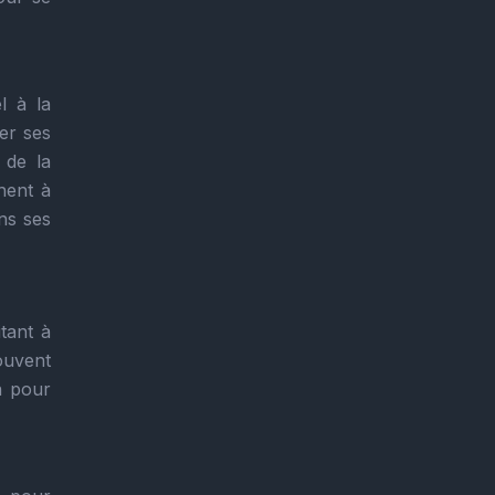
l à la
ser ses
 de la
hent à
ns ses
tant à
ouvent
on pour