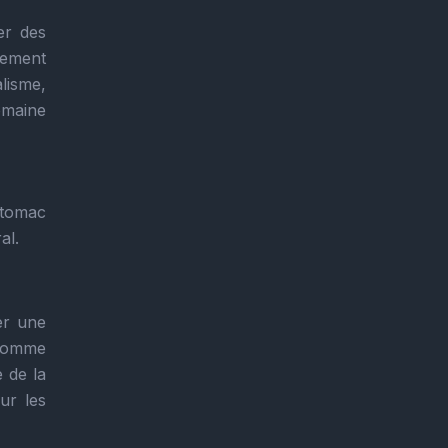
er des
sement
lisme,
omaine
stomac
al.
er une
omme
 de la
ur les