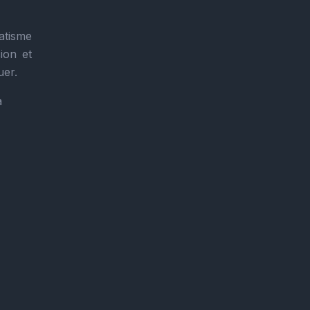
atisme
ion et
uer.
a