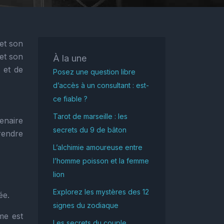
et son
 et son
À la une
 et de
Posez une question libre
d’accès à un consultant : est-
ce fiable ?
Tarot de marseille : les
tenaire
secrets du 9 de bâton
rendre
L’alchimie amoureuse entre
l’homme poisson et la femme
lion
Explorez les mystères des 12
ée.
signes du zodiaque
me est
Les secrets du couple