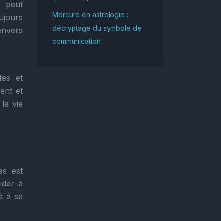
e peut
Mercure en astrologie :
ujours
décryptage du symbole de
envers
communication
tes et
ent et
la vie
es est
ider à
é à se